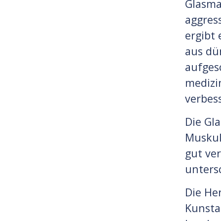
Glasma
aggres
ergibt
aus dün
aufges
medizi
verbes
Die Gl
Muskul
gut ve
unters
Die He
Kunsta